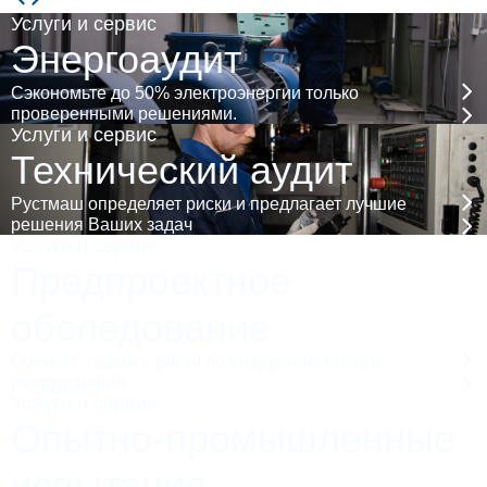
Услуги и сервис
Энергоаудит
Сэкономьте до 50% электроэнергии только
проверенными решениями.
Услуги и сервис
Технический аудит
Рустмаш определяет риски и предлагает лучшие
решения Ваших задач
Услуги и сервис
Предпроектное
обследование
Оцените заранее риски по внедрению нового
оборудования.
Услуги и сервис
Опытно-промышленные
испытания