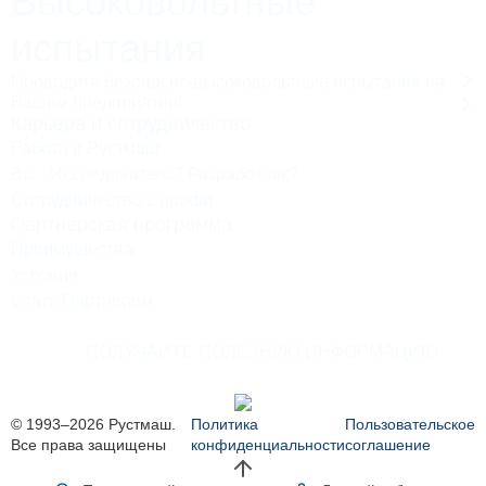
Высоковольтные
испытания
Проводите безопасно высоковольтные испытания на
Вашем предприятии!
Карьера и сотрудничество
Работа в Рустмаш
Вы - Исследователь? Разработчик?
Сотрудничество с профи
Партнерская программа
Преимущества
Условия
Стать Партнером
ПОЛУЧАЙТЕ ПОЛЕЗНУЮ ИНФОРМАЦИЮ
© 1993–2026 Рустмаш.
Политика
Пользовательское
Все права защищены
конфиденциальности
соглашение