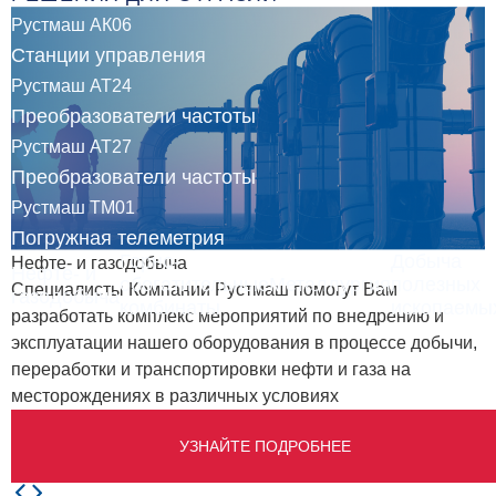
Рустмаш АК06
Станции управления
Рустмаш АТ24
Преобразователи частоты
Рустмаш АТ27
Преобразователи частоты
Рустмаш ТМ01
Погружная телеметрия
Горно-
Добыча
Нефте- и газодобыча
Нефте- и
обогатительные
Металлургия
полезных
Специалисты Компании Рустмаш помогут Вам
газодобыча
комбинаты
ископаемы
разработать комплекс мероприятий по внедрению и
эксплуатации нашего оборудования в процессе добычи,
переработки и транспортировки нефти и газа на
месторождениях в различных условиях
УЗНАЙТЕ ПОДРОБНЕЕ