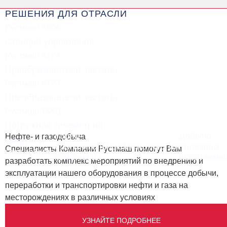
РЕШЕНИЯ ДЛЯ ОТРАСЛИ
Рустмаш АК06
Станции управления
Рустмаш АТ24
Преобразователи частоты
Рустмаш АТ27
Преобразователи частоты
Рустмаш ТМ01
Погружная телеметрия
Горно-
Добыча
Нефте- и газодобыча
Нефте- и
обогатительные
Металлургия
полезных
Специалисты Компании Рустмаш помогут Вам
газодобыча
комбинаты
ископаемы
разработать комплекс мероприятий по внедрению и
эксплуатации нашего оборудования в процессе добычи,
переработки и транспортировки нефти и газа на
месторождениях в различных условиях
УЗНАЙТЕ ПОДРОБНЕЕ