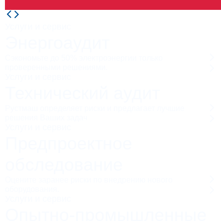
Услуги и сервис
Энергоаудит
Сэкономьте до 50% электроэнергии только
проверенными решениями.
Услуги и сервис
Технический аудит
Рустмаш определяет риски и предлагает лучшие
решения Ваших задач
Услуги и сервис
Предпроектное
обследование
Оцените заранее риски по внедрению нового
оборудования.
Услуги и сервис
Опытно-промышленные