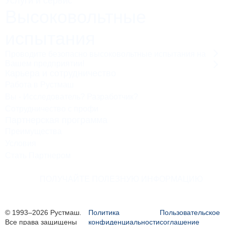
Услуги и сервис
Высоковольтные
испытания
Проводите безопасно высоковольтные испытания на
Вашем предприятии!
Карьера и сотрудничество
Работа в Рустмаш
Вы - Исследователь? Разработчик?
Сотрудничество с профи
Партнерская программа
Преимущества
Условия
Стать Партнером
ПОЛУЧАЙТЕ ПОЛЕЗНУЮ ИНФОРМАЦИЮ
© 1993–2026 Рустмаш.
Политика
Пользовательское
Все права защищены
конфиденциальности
соглашение