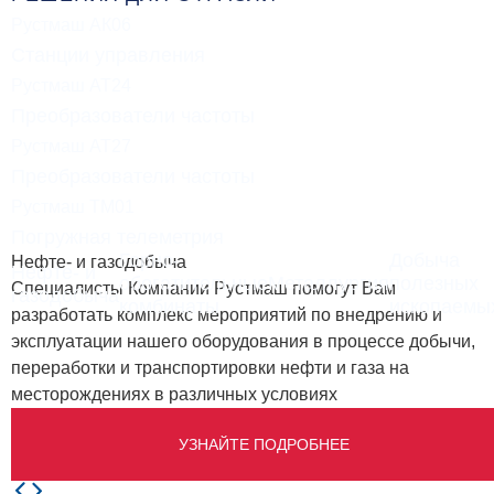
Рустмаш АК06
Станции управления
Рустмаш АТ24
Преобразователи частоты
Рустмаш АТ27
Преобразователи частоты
Рустмаш ТМ01
Погружная телеметрия
Горно-
Добыча
Нефте- и газодобыча
Нефте- и
обогатительные
Металлургия
полезных
Специалисты Компании Рустмаш помогут Вам
газодобыча
комбинаты
ископаемы
разработать комплекс мероприятий по внедрению и
эксплуатации нашего оборудования в процессе добычи,
переработки и транспортировки нефти и газа на
месторождениях в различных условиях
УЗНАЙТЕ ПОДРОБНЕЕ