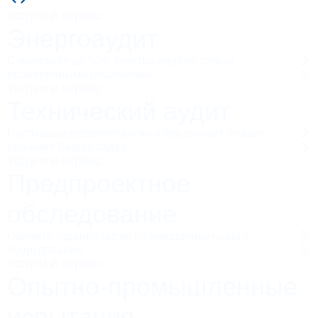
Услуги и сервис
Энергоаудит
Сэкономьте до 50% электроэнергии только
проверенными решениями.
Услуги и сервис
Технический аудит
Рустмаш определяет риски и предлагает лучшие
решения Ваших задач
Услуги и сервис
Предпроектное
обследование
Оцените заранее риски по внедрению нового
оборудования.
Услуги и сервис
Опытно-промышленные
испытания