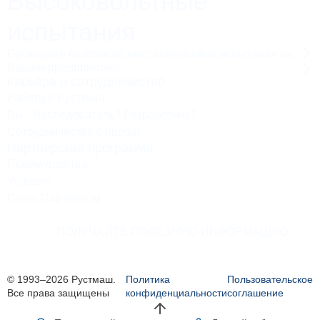
Высоковольтные
испытания
Проводите безопасно высоковольтные испытания на
Вашем предприятии!
Карьера и сотрудничество
Работа в Рустмаш
Вы - Исследователь? Разработчик?
Сотрудничество с профи
Партнерская программа
Преимущества
Условия
Стать Партнером
ПОЛУЧАЙТЕ ПОЛЕЗНУЮ ИНФОРМАЦИЮ
© 1993–2026 Рустмаш.
Политика
Пользовательское
Все права защищены
конфиденциальности
соглашение